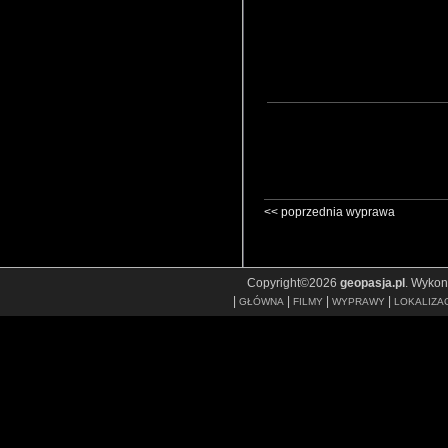
<< poprzednia wyprawa
Copyright©2026
geopasja.pl
. Wyko
|
|
|
|
GŁÓWNA
FILMY
WYPRAWY
LOKALIZA