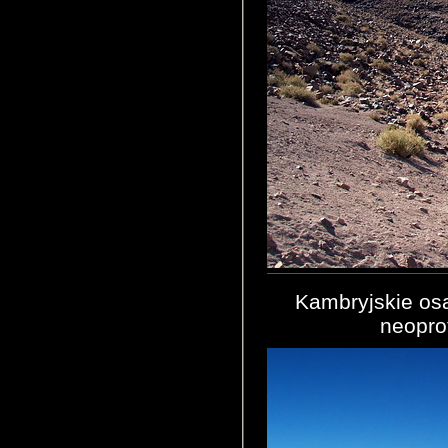
Kambryjskie osa
neoprot