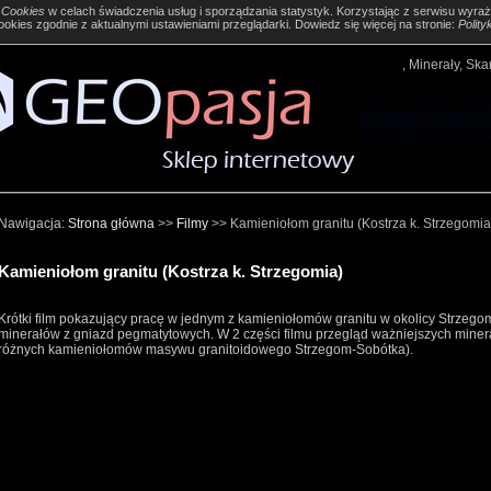
y
Cookies
w celach świadczenia usług i sporządzania statystyk. Korzystając z serwisu wyra
okies zgodnie z aktualnymi ustawieniami przeglądarki. Dowiedz się więcej na stronie:
Polity
, Minerały, Sk
Nawigacja:
Strona główna
>>
Filmy
>> Kamieniołom granitu (Kostrza k. Strzegomia
Kamieniołom granitu (Kostrza k. Strzegomia)
Krótki film pokazujący pracę w jednym z kamieniołomów granitu w okolicy Strzeg
minerałów z gniazd pegmatytowych. W 2 części filmu przegląd ważniejszych mine
różnych kamieniołomów masywu granitoidowego Strzegom-Sobótka).